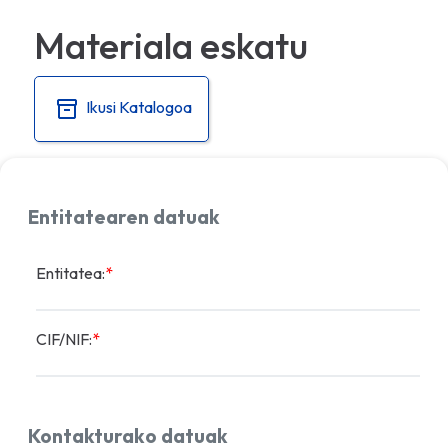
Materiala eskatu
Ikusi Katalogoa
Entitatearen datuak
Entitatea:
*
CIF/NIF:
*
Kontakturako datuak