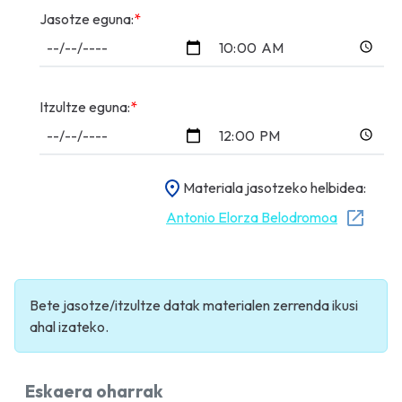
Jasotze eguna:
*
Itzultze eguna:
*
Materiala jasotzeko helbidea:
Antonio Elorza Belodromoa
Bete jasotze/itzultze datak materialen zerrenda ikusi
ahal izateko.
Eskaera oharrak