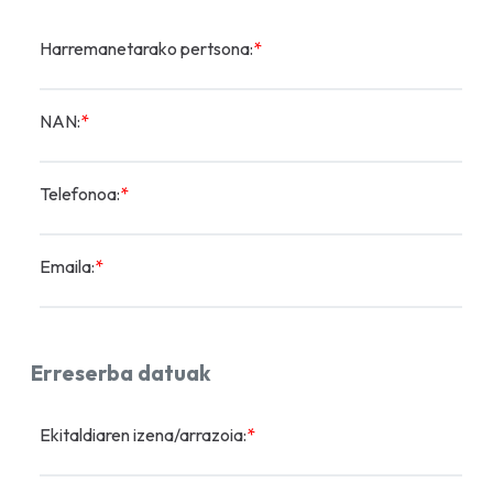
Harremanetarako pertsona:
*
NAN:
*
Telefonoa:
*
Emaila:
*
Erreserba datuak
Ekitaldiaren izena/arrazoia:
*