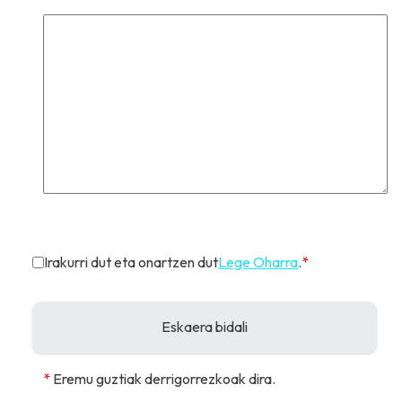
Irakurri dut eta onartzen dut
Lege Oharra
.
*
*
Eremu guztiak derrigorrezkoak dira.